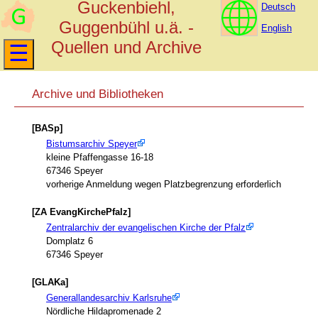
Guckenbiehl,
Deutsch
Guggenbühl u.ä. -
English
Quellen und Archive
Archive und Bibliotheken
[BASp]
Bistumsarchiv Speyer
kleine Pfaffengasse 16-18
67346 Speyer
vorherige Anmeldung wegen Platzbegrenzung erforderlich
[ZA EvangKirchePfalz]
Zentralarchiv der evangelischen Kirche der Pfalz
Domplatz 6
67346 Speyer
[GLAKa]
Generallandesarchiv Karlsruhe
Nördliche Hildapromenade 2