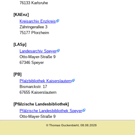
76133 Karlsruhe
[KAEnz]
Kreisarchiv Enzkreis
Zähringerallee 3
75177 Pforzheim
[LASp]
Landesarchiv Speyer
Otto-Mayer-Straße 9
67346 Speyer
[PB]
Pfalzbibliothek Kaiserslautern
Bismarckstr. 17
67655 Kaiserslautern
[Pfälzische Landesbibliothek]
Pfälzische Landesbibliothek Speyer
Otto-Mayer-Straße 9
67346 Speyer
© Thomas Guckenbiehl, 08.08.2026
[IPGV]