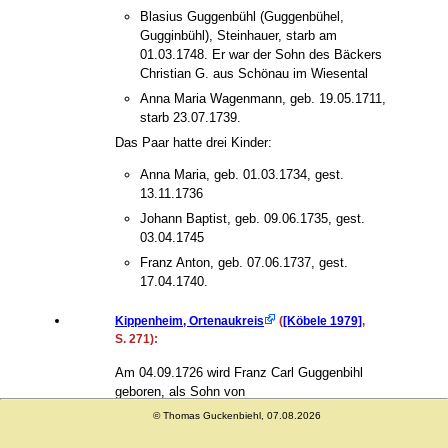
Blasius Guggenbühl (Guggenbühel,
Gugginbühl), Steinhauer, starb am
01.03.1748. Er war der Sohn des Bäckers
Christian G. aus Schönau im Wiesental
Anna Maria Wagenmann, geb. 19.05.1711,
starb 23.07.1739.
Das Paar hatte drei Kinder:
Anna Maria, geb. 01.03.1734, gest.
13.11.1736
Johann Baptist, geb. 09.06.1735, gest.
03.04.1745
Franz Anton, geb. 07.06.1737, gest.
17.04.1740.
Kippenheim, Ortenaukreis
(
[Köbele 1979]
,
S. 271):
Am 04.09.1726 wird Franz Carl Guggenbihl
geboren, als Sohn von
© Thomas Guckenbiehl, 07.08.2026
Christian Guggenbihl, Hirte in Kippenheim