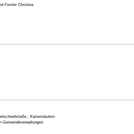
d Forster Christina.
eitscheidstraße,, Kaiserslautern.
en Gemeindeverwaltungen.