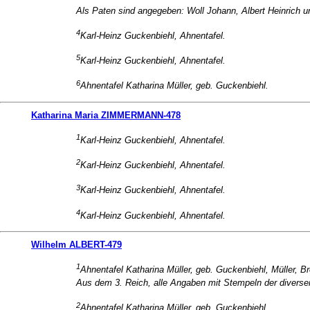
Als Paten sind angegeben: Woll Johann, Albert Heinrich un
4
Karl-Heinz Guckenbiehl, Ahnentafel.
5
Karl-Heinz Guckenbiehl, Ahnentafel.
6
Ahnentafel Katharina Müller, geb. Guckenbiehl.
Katharina Maria ZIMMERMANN-478
1
Karl-Heinz Guckenbiehl, Ahnentafel.
2
Karl-Heinz Guckenbiehl, Ahnentafel.
3
Karl-Heinz Guckenbiehl, Ahnentafel.
4
Karl-Heinz Guckenbiehl, Ahnentafel.
Wilhelm ALBERT-479
1
Ahnentafel Katharina Müller, geb. Guckenbiehl, Müller, Br
Aus dem 3. Reich, alle Angaben mit Stempeln der divers
2
Ahnentafel Katharina Müller, geb. Guckenbiehl.