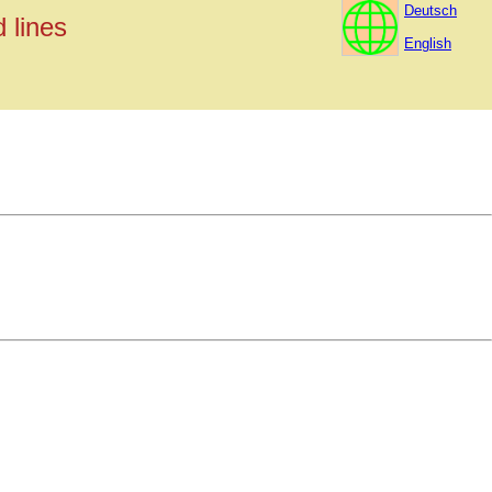
Deutsch
 lines
English