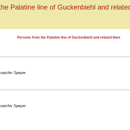
he Palatine line of Guckenbiehl and related
Persons from the Palatine line of Guckenbiehl and related lines
msarchiv Speyer.
msarchiv Speyer.