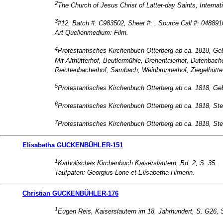
2
The Church of Jesus Christ of Latter-day Saints, Internat
3
#12, Batch #: C983502, Sheet #: , Source Call #: 048891
Art Quellenmedium: Film.
4
Protestantisches Kirchenbuch Otterberg ab ca. 1818, Geb
Mit Althütterhof, Beutlermühle, Drehentalerhof, Dutenba
Reichenbacherhof, Sambach, Weinbrunnerhof, Ziegelhütte 
5
Protestantisches Kirchenbuch Otterberg ab ca. 1818, Geb
6
Protestantisches Kirchenbuch Otterberg ab ca. 1818, Ster
7
Protestantisches Kirchenbuch Otterberg ab ca. 1818, Ster
Elisabetha GUCKENBÜHLER-151
1
Katholisches Kirchenbuch Kaiserslautern, Bd. 2, S. 35.
Taufpaten: Georgius Lone et Elisabetha Himerin.
Christian GUCKENBÜHLER-176
1
Eugen Reis, Kaiserslautern im 18. Jahrhundert, S. G26, S